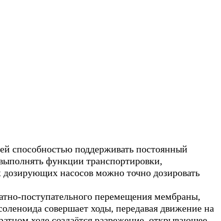
оей способностью поддерживать постоянный
 выполнять функции транспортировки,
х дозирующих насосов можно точно дозировать
атно-поступательного перемещения мембраны,
соленоида совершает ходы, передавая движение на
ратном ходе создаётся разрежение, открывающее