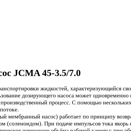
с JCMA 45-3.5/7.0
ранспортировки жидкостей, характеризующийся св
льзование дозирующего насоса может одновременно
я производственный процесс. С помощью нескольки
потоке.
й мембранный насос) работает по принципу возвр
м (соленоидом). При подаче импульсов тока якорь 
ическое изменение объёма рабочей камеры: при об