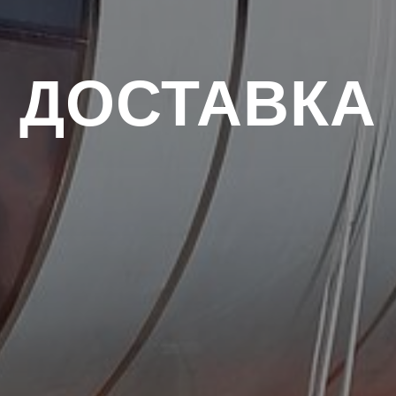
ДОСТАВКА