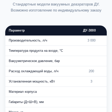
Стандартные модели вакуумных деаэраторов ДУ.
Возможно изготовление по индивидуальному заказу
Параметр
ДУ-3000
ДУ
Производительность, л/ч
3 000
Температура продукта на входе, °C
Вакууметрическое давление, бар
Расход охлаждающей воды, л/ч
200
Установленная мощность, кВт
3
Материал корпуса
Не
Габариты (Д×Ш×В), мм